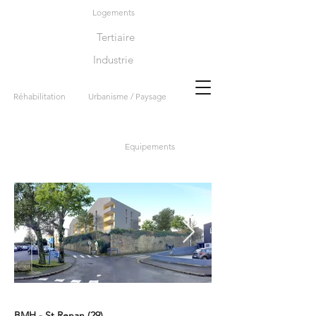
Logements
Tertiaire
Industrie
Réhabilitation
Urbanisme / Paysage
Equipements
BMH - St Renan (29)